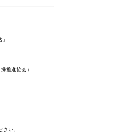
略」
連携推進協会）
ださい。