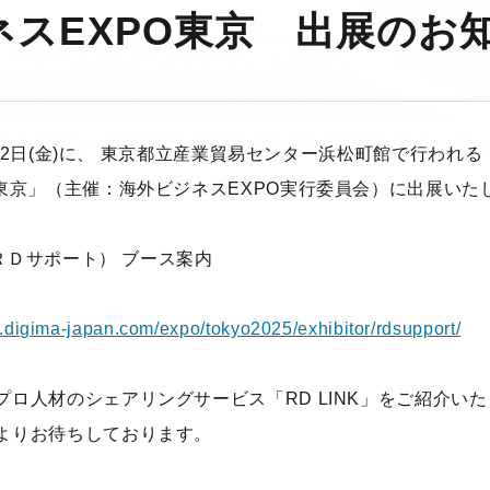
ネスEXPO東京 出展のお
)・12日(金)に、 東京都立産業貿易センター浜松町館で行われる
O東京」（主催：海外ビジネスEXPO実行委員会）に出展いた
社ＲＤサポート） ブース案内
.digima-japan.com/expo/tokyo2025/exhibitor/rdsupport/
ロ人材のシェアリングサービス「RD LINK」をご紹介い
よりお待ちしております。