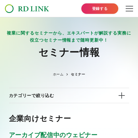
登録する
複業に関するセミナーから、エキスパートが解説する実務に
役立つセミナー情報まで随時更新中！
セミナー情報
ホーム
セミナー
カテゴリーで絞り込む
すべて
企業向け
食品
医薬品
企業向けセミナー
バイオ・ヘルスケア
医療機器
化粧品
研究開発
新規事業
薬事
品質管理
商品開発
アーカイブ配信中のウェビナー