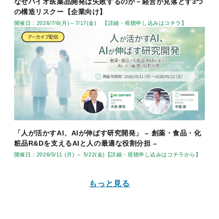
なぜバイオ医薬品開発は失敗するのか－経営が見落とす3つ
の構造リスクー【企業向け】
開催日：2026/7/6(月)～7/17(金) 【詳細・視聴申し込みはコチラ】
「人が活かすAI、AIが伸ばす研究開発」 – 創薬・食品・化
粧品R&Dを支えるAIと人の最適な役割分担 –
開催日：2026/5/11 (月) ～ 5/22(金)【詳細・視聴申し込みはコチラから】
もっと見る