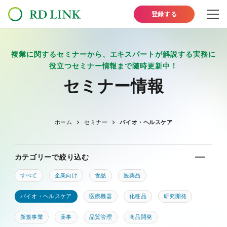
登録する
複業に関するセミナーから、エキスパートが解説する実務に
役立つセミナー情報まで随時更新中！
セミナー情報
ホーム
セミナー
バイオ・ヘルスケア
カテゴリーで絞り込む
すべて
企業向け
食品
医薬品
バイオ・ヘルスケア
医療機器
化粧品
研究開発
新規事業
薬事
品質管理
商品開発