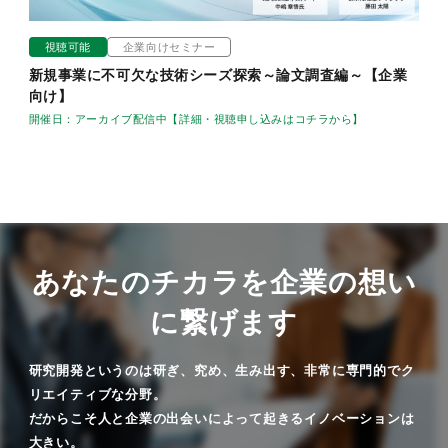
視聴可能
企業向けセミナー
新規事業に不可欠な技術シーズ探索～論文調査編～【企業
向け】
開催日：アーカイブ配信中【詳細・視聴申し込みはコチラから】
あなたのチカラを企業の想い
に繋げます
研究開発というのは研ぎ、究め、生み出す、非常に専門的でク
リエイティブな分野。
だからこそ人と企業の出会いによって起きるイノベーションは
大きい。