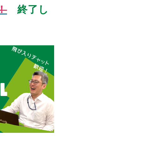
！
終了し