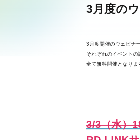
3月度の
3月度開催のウェビナ
それぞれのイベントの
全て無料開催となりま
3/
3
（水）1
RD LIN