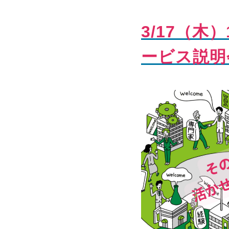
3/
17（木）1
ービス説明