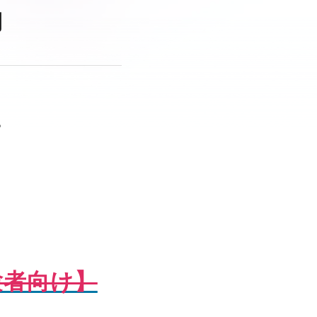
内
。
経験者向け】