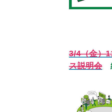
3/4（金）1
ス説明会
終