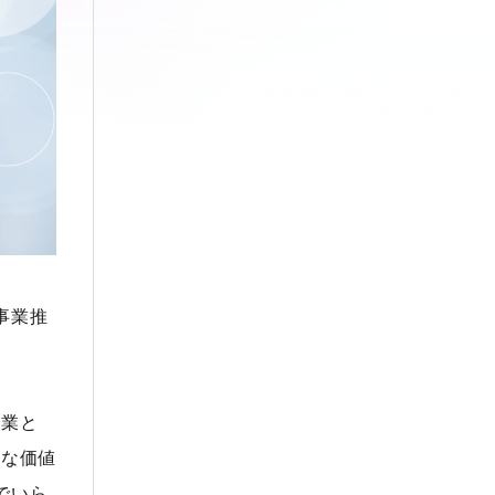
事業推
企業と
たな価値
でいら