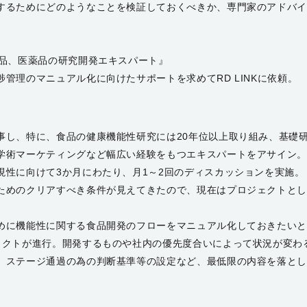
するためにどのようなことを検証しておくべきか、専門家のアドバイ
食品、医薬品の研究開発エキスパート』
管理のマニュアル化に向けたサポートを求めてRD LINKに依頼。
事し、特に、食品の健康機能性研究には20年位以上取り組み、基礎
学術マーケティングなど幅広い経験をもつエキスパートをアサイン。
現性に向けて3か月にわたり、月1～2回のディスカッションを実施。
ためのクリアすべき条件が見えてきたので、現在はプロジェクトと
めに機能性に関する食品開発のフローをマニュアル化しておきたいと
ェクトが進行。開発するものや社内の優先度合いによって状況が変わ
、ステージ通過の為の判断基準等の設定など、最低限の内容を落と