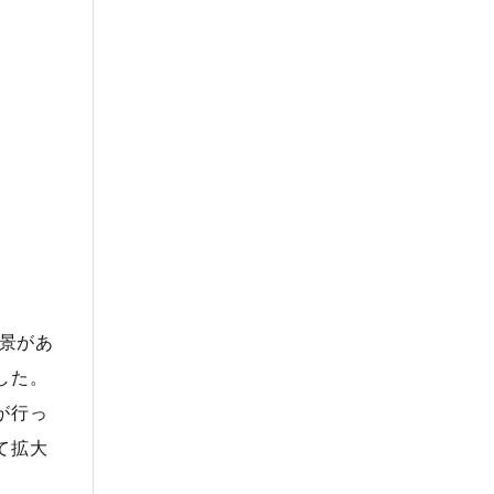
背景があ
した。
が行っ
て拡大