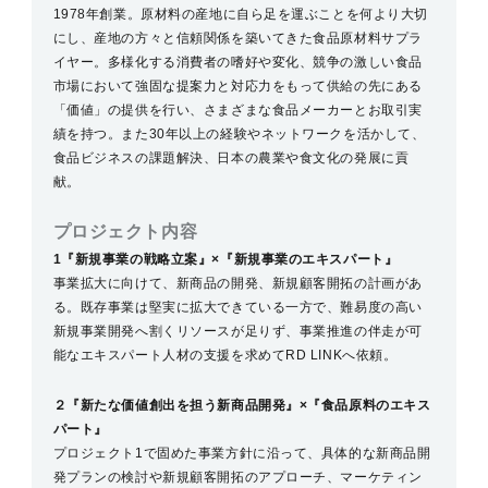
1978年創業。原材料の産地に自ら足を運ぶことを何より大切
にし、産地の方々と信頼関係を築いてきた食品原材料サプラ
イヤー。多様化する消費者の嗜好や変化、競争の激しい食品
市場において強固な提案力と対応力をもって供給の先にある
「価値」の提供を行い、さまざまな食品メーカーとお取引実
績を持つ。また30年以上の経験やネットワークを活かして、
食品ビジネスの課題解決、日本の農業や食文化の発展に貢
献。
プロジェクト内容
1『新規事業の戦略立案』×『新規事業のエキスパート』
事業拡大に向けて、新商品の開発、新規顧客開拓の計画があ
る。既存事業は堅実に拡大できている一方で、難易度の高い
新規事業開発へ割くリソースが足りず、事業推進の伴走が可
能なエキスパート人材の支援を求めてRD LINKへ依頼。
２『新たな価値創出を担う新商品開発』×『食品原料のエキス
パート』
プロジェクト1で固めた事業方針に沿って、具体的な新商品開
発プランの検討や新規顧客開拓のアプローチ、マーケティン